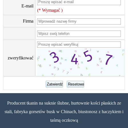
E-mail
(* Wymagać )
Firma
zweryfikować
Producent tkanin na suknie ślubne, hurtownie kości płaskich ze
stali, fabryka gorsetów busk w Chinach, biustonosz z haczykiem i
taśmą oczkową