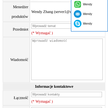
Wendy
Menedżer
Wendy Zhang (server1@cyangguang.cn)
Wendy
produktów
Wendy
Przedmiot
(* Wymagać )
Wiadomość
Informacje kontaktowe
Łączność
(* Wymagać )