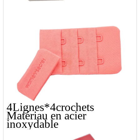
4
Lignes
*
4
crochets
Matériau en acier
inoxydable