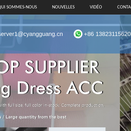
QUI SOMMES-NOUS
NOUVELLES
VIDÉO
CONTA
server1@cyangguang.cn
+86 13823115620