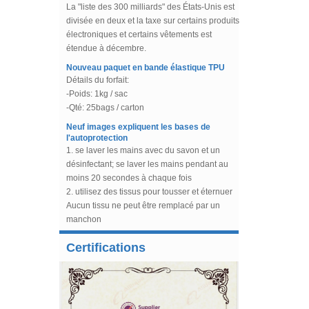
divisée en deux et la taxe sur certains produits
électroniques et certains vêtements est
Glissière de soutien-gorge
étendue à décembre.
sans nickel enduit de nylon
Chine Soutien-gorge d'usine
Nouveau paquet en bande élastique TPU
faisant la fourniture
Détails du forfait:
d'accessoires
-Poids: 1kg / sac
Soutien-gorge enduit de
-Qté: 25bags / carton
nylon Underwires
Fournisseurs et Fabricants
Neuf images expliquent les bases de
l'autoprotection
1. se laver les mains avec du savon et un
Tulle perlée, tissu tulle à
paillettes pour robe de
désinfectant; se laver les mains pendant au
mariée, robes de soirée
moins 20 secondes à chaque fois
2. utilisez des tissus pour tousser et éternuer
Réglage de la tresse de
Aucun tissu ne peut être remplacé par un
cheval flexible pour la couse
manchon
à la robe
4.Évitez de toucher vos yeux, votre nez et votre
Os en acier spiralé de nouvelle conception
bouche sans vous laver les mains
Chine Fabrication d'usine de
avec poignée en caoutchouc pour
désossage en plastique non
5.Évitez tout contact étroit avec des personnes
genouillère
Certifications
coupé pour la couture, les
En 2019, notre société a conçu une nouvelle
mal à l'aise
robes de mariée, le soutien-
forme d'os en acier spiralé, à utiliser pour le
6.Si vous ressentez de la fièvre et de la fatigue,
gorge.
maintien du genou. Et cette conception rend le
de la toux, de la dyspnée, des douleurs
Blanc de désossage de
désossage amovible.
musculaires, ces symptômes nécessitent une
polyester de basse densité