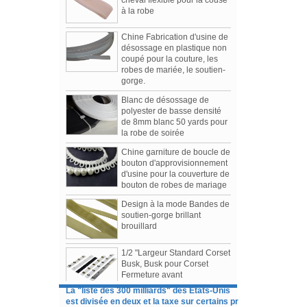
Chine Fabrication d'usine de
désossage en plastique non
coupé pour la couture, les
robes de mariée, le soutien-
gorge.
Blanc de désossage de
polyester de basse densité
de 8mm blanc 50 yards pour
la robe de soirée
Chine garniture de boucle de
bouton d'approvisionnement
d'usine pour la couverture de
bouton de robes de mariage
Design à la mode Bandes de
soutien-gorge brillant
Défilés Femme Automne / Hiver 2019
brouillard
Les 3 émissions les plus parlées de la saison
1.Tomo Koizumi
1/2 "Largeur Standard Corset
2.Bottega Veneta
Busk, Busk pour Corset
3.Prada
Fermeture avant
La "liste des 300 milliards" des États-Unis
Soutien-gorge et maillot de
est divisée en deux et la taxe sur certains pr
bain Accessoires Étui en
La "liste des 300 milliards" des États-Unis est
coton