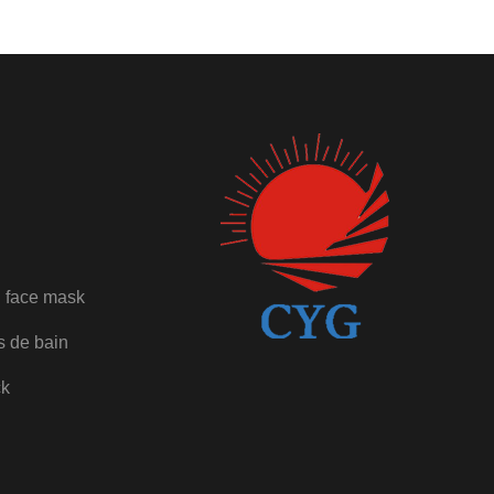
 face mask
s de bain
ck