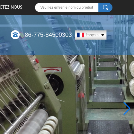
CTEZ NOUS
+86-775-84500303
français