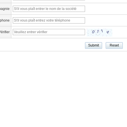
agnie
éphone
érifier