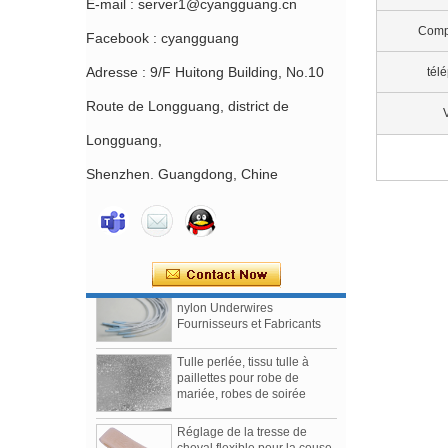
E-mail : server1@cyangguang.cn
Comp
Facebook : cyangguang
Adresse : 9/F Huitong Building, No.10
tél
Route de Longguang, district de
V
Longguang,
Shenzhen. Guangdong, Chine
Glissière de soutien-gorge
sans nickel enduit de nylon
Chine Soutien-gorge d'usine
faisant la fourniture
d'accessoires
Soutien-gorge enduit de
nylon Underwires
Fournisseurs et Fabricants
Tulle perlée, tissu tulle à
paillettes pour robe de
mariée, robes de soirée
Réglage de la tresse de
cheval flexible pour la couse
à la robe