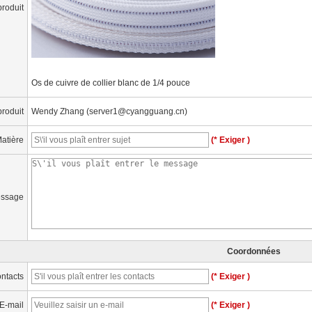
roduit
Os de cuivre de collier blanc de 1/4 pouce
produit
Wendy Zhang (server1@cyangguang.cn)
atière
(* Exiger )
ssage
Coordonnées
ntacts
(* Exiger )
E-mail
(* Exiger )