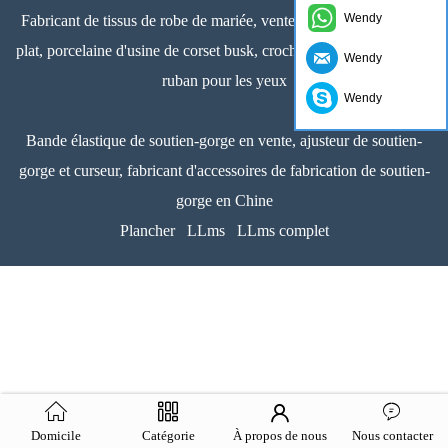
Wendy
Fabricant de tissus de robe de mariée, vente en gros d'os en acier
plat, porcelaine d'usine de corset busk, crochet de soutien-gorge et
Wendy
ruban pour les yeux
Wendy
Bande élastique de soutien-gorge en vente, ajusteur de soutien-
gorge et curseur, fabricant d'accessoires de fabrication de soutien-
gorge en Chine
Plancher
LLms
LLms complet
Domicile
Catégorie
À propos de nous
Nous contacter